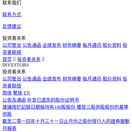
联系我们
联系方式
反馈建议
投资者关系
公司管治
公告通函
业绩发布
财务摘要
每月通讯
股价资料
投
资者联络
首页

投资者关系

INVESTORS
投资者关系
公司管治
公告通函
业绩发布
财务摘要
每月通讯
股价资料
投
资者联络
简体
繁体
EN
公告及通函
补发已遗失的股份证明书
建議按於記錄日期每持有100股股份 獲發三股供股股份的基準
供股
截至二零一四年十月三十一日止月份之股份發行人的證券變動
月報表