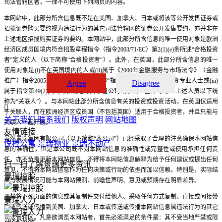
司法管辖区者，一律不可使用下列网页的内容。
本网站中，此部分所含信息既不是在美国、加拿大、日本或将该等公开发售证券或
招揽证券购买要约视为违法行为的其它司法管辖区的证券公开发售要约，亦并非在
上述地区招揽购买证券的要约。本网站中，此部分所含信息的唯一使用对象是欧洲
经济区成员国境内符合招股章程指令（指令2003/71/EC）第2(1)(e)条所述“合格投资
者”定义的人（以下简称“合格投资者”）。此外，在英国，此部分所含信息的唯一
使用对象是(i)不在英国境内的人或(ii)属于《2000年金融服务与市场法令》（金融
推广）指令2005（修正案）（以下简称“指令”）第19条规定的投资专业人士或(iii)
Agree
Disagree
属于指令第49(2)(a)--(d)条规定的高净值公司或非法人团体等等（上述人员以下统
称为“关联人”）。与本网站此部分所含信息有关的投资或投资活动，在英国仅适用

于关联人，而在欧洲经济区成员国（不包括英国）适用于合格投资者，并且只能与
关于我们
联系我们
版权声明
网站地图
关联人一起开展。
友情链接
虽然景瑞集团有限公司（以下简称“本公司”）已经采取了合理的注意确保本网站信
悦樘公寓
景瑞物业
景瑞不动产
息的准确性，但是本公司既不对本网站信息的准确性或完整性或使用承担任何责
任，亦不负责更新本网站信息。不得将本网站信息解释为给予任何建议或提出任何
扫一扫了解景瑞更多资讯
意见，不得将本网站信息作为任何决策或行动的依据而加以信赖。特别是，实际结
景瑞控股
果与发展情况可能与本网站预测、前瞻性声明、意见或预期存在明显差异。
严禁将下列页面的信息或其复制件交付给他人、采取任何方式复制、直接或间接带
景瑞人力
到或传送或传播到美国、加拿大、日本或传送或传播本网站信息属违法行为的其它
司法管辖区。凡意欲浏览本网站者，首先必须满足的条件是：其不受当地严禁或限