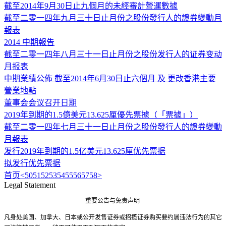
截至2014年9月30日止九個月的未經審計營運數據
截至二零一四年九月三十日止月份之股份發行人的證券變動月
報表
2014 中期報告
截至二零一四年八月三十一日止月份之股份发行人的证券变动
月报表
中期業績公佈 截至2014年6月30日止六個月 及 更改香港主要
營業地點
董事会会议召开日期
2019年到期的1.5億美元13.625厘優先票據（「票據」）
截至二零一四年七月三十一日止月份之股份發行人的證券變動
月報表
发行2019年到期的1.5亿美元13.625厘优先票据
拟发行优先票据
首页
<
50
51
52
53
54
55
56
57
58
>
Legal Statement
重要公告与免责声明
凡身处美国、加拿大、日本或公开发售证券或招揽证券购买要约属违法行为的其它