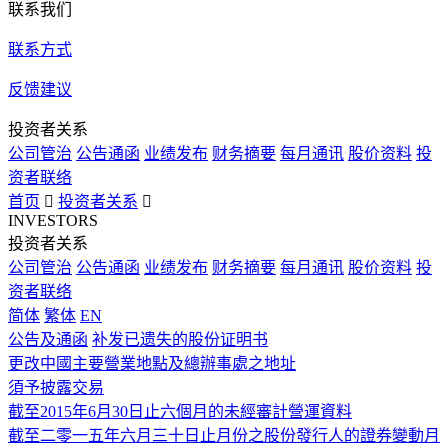
联系我们
联系方式
反馈建议
投资者关系
公司管治
公告通函
业绩发布
财务摘要
每月通讯
股价资料
投
资者联络
首页

投资者关系

INVESTORS
投资者关系
公司管治
公告通函
业绩发布
财务摘要
每月通讯
股价资料
投
资者联络
简体
繁体
EN
公告及通函
补发已遗失的股份证明书
更改中國主要營業地點及總辦事處之地址
須予披露交易
截至2015年6月30日止六個月的未經審計營運資料
截至二零一五年六月三十日止月份之股份發行人的證券變動月