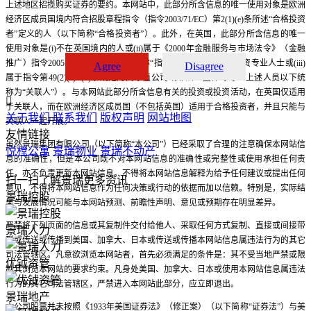
上述地区招揽购买证券的要约。本网站中，此部分所含信息的唯一使用对象是欧洲
经济区成员国境内符合招股章程指令（指令2003/71/EC）第2(1)(e)条所述“合格投资
者”定义的人（以下简称“合格投资者”）。此外，在英国，此部分所含信息的唯一
使用对象是(i)不在英国境内的人或(ii)属于《2000年金融服务与市场法令》（金融
推广）指令2005（修正案）（以下简称“指令”）第19条规定的投资专业人士或(iii)
Agree
Disagree
属于指令第49(2)(a)--(d)条规定的高净值公司或非法人团体等等（上述人员以下统
称为“关联人”）。与本网站此部分所含信息有关的投资或投资活动，在英国仅适用

于关联人，而在欧洲经济区成员国（不包括英国）适用于合格投资者，并且只能与
关于我们
联系我们
版权声明
网站地图
关联人一起开展。
友情链接
虽然景瑞集团有限公司（以下简称“本公司”）已经采取了合理的注意确保本网站信
悦樘公寓
景瑞物业
景瑞不动产
息的准确性，但是本公司既不对本网站信息的准确性或完整性或使用承担任何责
任，亦不负责更新本网站信息。不得将本网站信息解释为给予任何建议或提出任何
扫一扫了解景瑞更多资讯
意见，不得将本网站信息作为任何决策或行动的依据而加以信赖。特别是，实际结
景瑞控股
果与发展情况可能与本网站预测、前瞻性声明、意见或预期存在明显差异。
严禁将下列页面的信息或其复制件交付给他人、采取任何方式复制、直接或间接带
景瑞人力
到或传送或传播到美国、加拿大、日本或传送或传播本网站信息属违法行为的其它
司法管辖区。凡意欲浏览本网站者，首先必须满足的条件是：其不受当地严禁或限
优钺资管
制其浏览本网站的要求约束。凡身处美国、加拿大、日本或使用本网站信息属违法
行为的其它司法管辖区，严禁进入本网站此部分，应立即退出。
景瑞地产
本公司股票并未按照《1933年美国证券法》（修正案）（以下简称“证券法”）与美