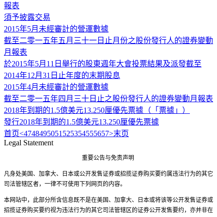
報表
須予披露交易
2015年5月未經審計的營運數據
截至二零一五年五月三十一日止月份之股份發行人的證券變動
月報表
於2015年5月11日舉行的股東週年大會投票結果及派發截至
2014年12月31日止年度的末期股息
2015年4月未經審計的營運數據
截至二零一五年四月三十日止之股份發行人的證券變動月報表
2018年到期的1.5億美元13.250厘優先票據（「票據」）
發行2018年到期的1.5億美元13.250厘優先票據
首页
<
47
48
49
50
51
52
53
54
55
56
57
>
末页
Legal Statement
重要公告与免责声明
凡身处美国、加拿大、日本或公开发售证券或招揽证券购买要约属违法行为的其它
司法管辖区者，一律不可使用下列网页的内容。
本网站中，此部分所含信息既不是在美国、加拿大、日本或将该等公开发售证券或
招揽证券购买要约视为违法行为的其它司法管辖区的证券公开发售要约，亦并非在