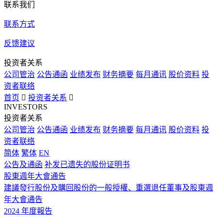
联系我们
联系方式
反馈建议
投资者关系
公司管治
公告通函
业绩发布
财务摘要
每月通讯
股价资料
投
资者联络
首页

投资者关系

INVESTORS
投资者关系
公司管治
公告通函
业绩发布
财务摘要
每月通讯
股价资料
投
资者联络
简体
繁体
EN
公告及通函
补发已遗失的股份证明书
股東週年大會通告
建議發行股份及購回股份的一般授權、重選退任董事及股東週
年大會通告
2024 年度報告