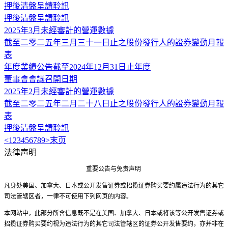
押後清盤呈請聆訊
押後清盤呈請聆訊
2025年3月未經審計的營運數據
截至二零二五年三月三十一日止之股份發行人的證券變動月報
表
年度業績公告截至2024年12月31日止年度
董事會會議召開日期
2025年2月未經審計的營運數據
截至二零二五年二月二十八日止之股份發行人的證券變動月報
表
押後清盤呈請聆訊
<
1
2
3
4
5
6
7
8
9
>
末页
法律声明
重要公告与免责声明
凡身处美国、加拿大、日本或公开发售证券或招揽证券购买要约属违法行为的其它
司法管辖区者，一律不可使用下列网页的内容。
本网站中，此部分所含信息既不是在美国、加拿大、日本或将该等公开发售证券或
招揽证券购买要约视为违法行为的其它司法管辖区的证券公开发售要约，亦并非在