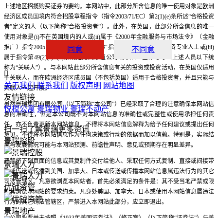
上述地区招揽购买证券的要约。本网站中，此部分所含信息的唯一使用对象是欧洲
经济区成员国境内符合招股章程指令（指令2003/71/EC）第2(1)(e)条所述“合格投资
者”定义的人（以下简称“合格投资者”）。此外，在英国，此部分所含信息的唯一
使用对象是(i)不在英国境内的人或(ii)属于《2000年金融服务与市场法令》（金融
推广）指令2005（修正案）（以下简称“指令”）第19条规定的投资专业人士或(iii)
同意
不同意
属于指令第49(2)(a)--(d)条规定的高净值公司或非法人团体等等（上述人员以下统
称为“关联人”）。与本网站此部分所含信息有关的投资或投资活动，在英国仅适用

于关联人，而在欧洲经济区成员国（不包括英国）适用于合格投资者，并且只能与
关于我们
联系我们
版权声明
网站地图
关联人一起开展。
友情链接
虽然景瑞集团有限公司（以下简称“本公司”）已经采取了合理的注意确保本网站信
悦樘公寓
景瑞物业
景瑞不动产
息的准确性，但是本公司既不对本网站信息的准确性或完整性或使用承担任何责
任，亦不负责更新本网站信息。不得将本网站信息解释为给予任何建议或提出任何
扫一扫了解景瑞更多资讯
意见，不得将本网站信息作为任何决策或行动的依据而加以信赖。特别是，实际结
景瑞控股
果与发展情况可能与本网站预测、前瞻性声明、意见或预期存在明显差异。
严禁将下列页面的信息或其复制件交付给他人、采取任何方式复制、直接或间接带
景瑞人力
到或传送或传播到美国、加拿大、日本或传送或传播本网站信息属违法行为的其它
司法管辖区。凡意欲浏览本网站者，首先必须满足的条件是：其不受当地严禁或限
优钺资管
制其浏览本网站的要求约束。凡身处美国、加拿大、日本或使用本网站信息属违法
行为的其它司法管辖区，严禁进入本网站此部分，应立即退出。
景瑞地产