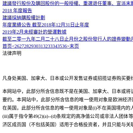
建議發行股份及購回股份的一般授權、重選退任董事、宣派末
2018 年度報告
建議採納購股權計劃
年度業績公告 截至2018年12月31日止年度
2019年2月未經審計的營運數據
截至二零一九年二月二十八日止月份之股份發行人的證券變動
首页
<
26
27
28
29
30
31
32
33
34
35
36
>
末页
法律声明
凡身处美国、加拿大、日本或公开发售证券或招揽证券购买要
本网站中，此部分所含信息既不是在美国、加拿大、日本或将
要约。本网站中，此部分所含信息的唯一使用对象是欧洲经济区成员国
在英国，此部分所含信息的唯一使用对象是(i)不在英国境内的人或
(iii)属于指令第49(2)(a)--(d)条规定的高净值公
济区成员国（不包括英国）适用于合格投资者，并且只能与关