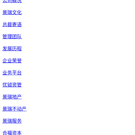
公司概况
景瑞文化
总裁寄语
管理团队
发展历程
企业荣誉
业务平台
优钺资管
景瑞地产
景瑞不动产
景瑞服务
合福资本