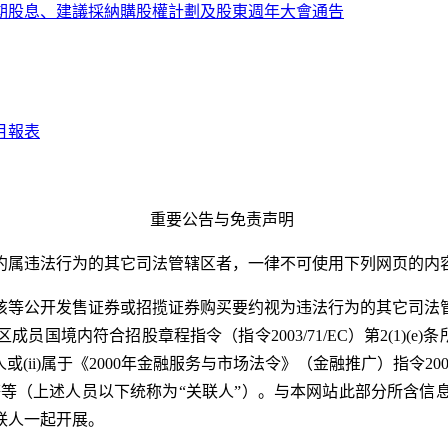
期股息、建議採納購股權計劃及股東週年大會通告
月報表
重要公告与免责声明
约属违法行为的其它司法管辖区者，一律不可使用下列网页的内
该等公开发售证券或招揽证券购买要约视为违法行为的其它司法
境内符合招股章程指令（指令2003/71/EC）第2(1)(e
(ii)属于《2000年金融服务与市场法令》（金融推广）指令2
司或非法人团体等等（上述人员以下统称为“关联人”）。与本网站此部
联人一起开展。