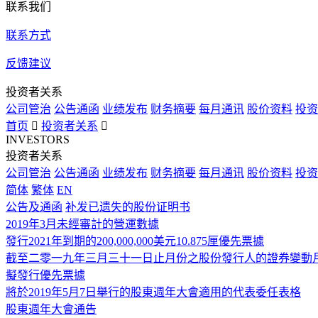
联系我们
联系方式
反馈建议
投资者关系
公司管治
公告通函
业绩发布
财务摘要
每月通讯
股价资料
投资
首页

投资者关系

INVESTORS
投资者关系
公司管治
公告通函
业绩发布
财务摘要
每月通讯
股价资料
投资
简体
繁体
EN
公告及通函
补发已遗失的股份证明书
2019年3月未經審計的營運數據
發行2021年到期的200,000,000美元10.875厘優先票據
截至二零一九年三月三十一日止月份之股份發行人的證券變動
擬發行優先票據
將於2019年5月7日舉行的股東週年大會適用的代表委任表格
股東週年大會通告