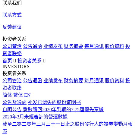
联系我们
联系方式
反馈建议
投资者关系
公司管治
公告通函
业绩发布
财务摘要
每月通讯
股价资料
投
资者联络
首页

投资者关系

INVESTORS
投资者关系
公司管治
公告通函
业绩发布
财务摘要
每月通讯
股价资料
投
资者联络
简体
繁体
EN
公告及通函
补发已遗失的股份证明书
自願公告 悉數贖回2020年到期的7.75厘優先票據
2020年3月未經審計的營運數據
截至二零二零年三月三十一日止之股份發行人的證券變動月報
表