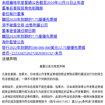
未經審核年度業績公告截至2019年12月31日止年度
董事名單與其角色和職能
委任執行董事
購回2020年到期的7.75厘優先票據
須予披露交易 出售附屬公司
董事會會議召開日期
購回2020年到期的7.75厘優先票據
海外監管公告
發行2022年到期的180,000,000美元12.75厘優先票據
首页
<
22
23
24
25
26
27
28
29
30
31
32
>
末页
法律声明
重要公告与免责声明
凡身处美国、加拿大、日本或公开发售证券或招揽证券购买要约属违法行为的其它
司法管辖区者，一律不可使用下列网页的内容。
本网站中，此部分所含信息既不是在美国、加拿大、日本或将该等公开发售证券或
招揽证券购买要约视为违法行为的其它司法管辖区的证券公开发售要约，亦并非在
上述地区招揽购买证券的要约。本网站中，此部分所含信息的唯一使用对象是欧洲
经济区成员国境内符合招股章程指令（指令2003/71/EC）第2(1)(e)条所述“合格投资