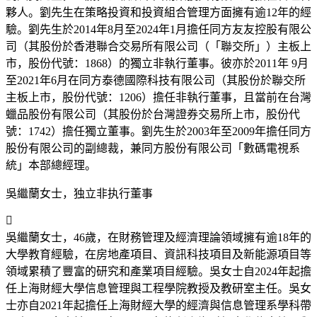
夥人。劉先生在策略投資和投資組合管理方面擁有逾12年的經
驗。劉先生於2014年8月至2024年1月擔任同方友友控股有限公
司（其股份於香港聯合交易所有限公司（「聯交所」）主板上
市，股份代號：1868）的獨立非執行董事。彼亦於2011年 9月
至2021年6月在同方泰德國際科技有限公司（其股份於聯交所
主板上市，股份代號：1206）擔任非執行董事，且當前在台灣
蠟品股份有限公司（其股份於台灣證券交易所上市，股份代
號：1742）擔任獨立董事。劉先生於2003年至2009年擔任同方
股份有限公司的副總裁，兼同方股份有限公司「數碼電視系
統」本部總經理。
吳繼蘭女士，独立非执行董事

吳繼蘭女士，46歲，在財務管理及經濟理論領域擁有逾18年的
大學教育經驗，在房地產項目、資訊科技項目及新能源項目等
領域累積了豐富的研究和產業項目經驗。吳女士自2024年起擔
任上海財經大學信息管理與工程學院教授及教研室主任。吳女
士亦自2021年起擔任上海財經大學的經濟與信息管理系學科帶